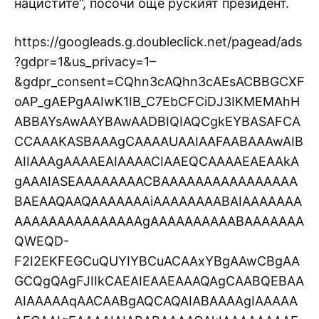
нацистите“, посочи още руският президент.
https://googleads.g.doubleclick.net/pagead/ads
?gdpr=1&us_privacy=1–
&gdpr_consent=CQhn3cAQhn3cAEsACBBGCXF
oAP_gAEPgAAIwK1IB_C7EbCFCiDJ3IKMEMAhH
ABBAYsAwAAYBAwAADBIQIAQCgkEYBASAFCA
CCAAAKASBAAAgCAAAAUAAIAAFAABAAAwAIB
AIIAAAgAAAAEAIAAAACIAAEQCAAAAEAEAAkA
gAAAIASEAAAAAAAACBAAAAAAAAAAAAAAAA
BAEAAQAAQAAAAAAAiAAAAAAAABAIAAAAAAA
AAAAAAAAAAAAAAAgAAAAAAAAAABAAAAAAA
QWEQD-
F2I2EKFEGCuQUYIYBCuACAAxYBgAAwCBgAA
GCQgQAgFJIIkCAEAIEAAEAAAQAgCAABQEBAA
AIAAAAAqAACAABgAQCAQAIABAAAAgIAAAAA