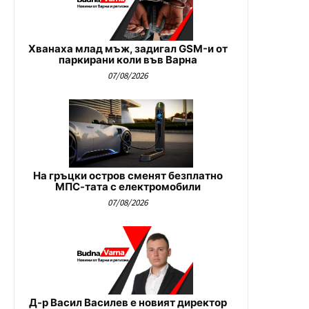
Хванаха млад мъж, задигал GSM-и от
паркирани коли във Варна
07/08/2026
На гръцки остров сменят безплатно
МПС-тата с електромобили
07/08/2026
Д-р Васил Василев е новият директор