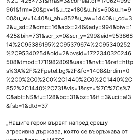
%2C1425x731&nras=3&correlator=170624999
961&frm=20&pv=1&u_tz=180&u_his=50&u_h=9
00&u_w=1440&u_ah=852&u_aw=1440&u_cd=3
2&u_sd=2&dmc=16&adx=246&ady=994&biw=1
425&bih=731&scr_x=0&scr_y=299&eid=953868
14%2C95386195%2C95379674%2C95340252
%2C95340254&oid=2&pvsid=1722340320246
508&tmod=1711982809&uas=1&nvt=1&ref=http
s%3A%2F%2Fpetel.bg%2F&fc=1408&brdim=0
%2C0%2C0%2C0%2C1440%2C0%2C1440%2C
852%2C1440%2C731&vis=1&rsz=%7C%7Cs%7
C&abl=NS&fu=128&bc=31&bz=1&ifi=3&uci=a!3
&fsb=1&dtd=37
„Нашите герои вървят напред срещу
агресивна държава, която се въоръжава от