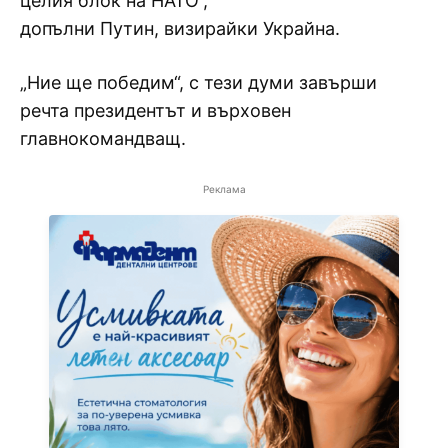
целия блок на НАТО“,
допълни Путин, визирайки Украйна.
„Ние ще победим“, с тези думи завърши
речта президентът и върховен
главнокомандващ.
Реклама