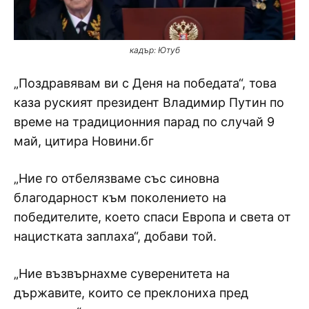
кадър: Ютуб
„Поздравявам ви с Деня на победата“, това
каза руският президент Владимир Путин по
време на традиционния парад по случай 9
май, цитира Новини.бг
„Ние го отбелязваме със синовна
благодарност към поколението на
победителите, което спаси Европа и света от
нацистката заплаха“, добави той.
„Ние възвърнахме суверенитета на
държавите, които се преклониха пред