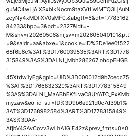
wLjc3MjcuMTAyIl0sWyJOb3QuQS9CcmFuZCIsIj
guMC4wLjAiXSxbIkNocm9taXVtIiwiMTQ3LjAuN
zcyNy4xMDIiXV0sMF0.&abgtt=6&dt=17783162
84233&bpp=3&bdt=2327&idt=-
M&shv=r20260506&mjsv=m202605040101&ptt
=9&saldr=aa&abxe=1&cookie=ID%3De1ee0f522
68f6b6c%3AT%3D1760039535%3ART%3D1778
315849%3AS%3DALNI_Mbh286267lohdpFHGB
-
45Xtdw1yEg&gpic=UID%3D000012d9b7cedc75
%3AT%3D1766832320%3ART%3D1778315849
%3AS%3DALNI_MaABhEKfLvaC8UYATC_PxKMb
myzaw&eo_id_str=ID%3D9b6e921d0c7d39b1%
3AT%3D1768982584%3ART%3D1778315849%
3AS%3DAA-
AfjbV4SAvCovv3wLhA1GjF42z&prev_fmts=0x0