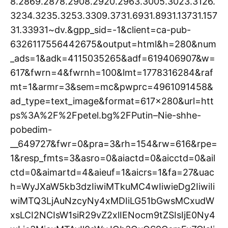
8.2869.2878.2908.2920.2963.3005.3023.3126.
3234.3235.3253.3309.3731.6931.8931.13731.157
31.33931~dv.&gpp_sid=-1&client=ca-pub-
6326117556442675&output=html&h=280&num
_ads=1&adk=4115035265&adf=619406907&w=
617&fwrn=4&fwrnh=100&lmt=1778316284&raf
mt=1&armr=3&sem=mc&pwprc=4961091458&
ad_type=text_image&format=617×280&url=htt
ps%3A%2F%2Fpetel.bg%2FPutin–Nie-shhe-
pobedim-
__649727&fwr=0&pra=3&rh=154&rw=616&rpe=
1&resp_fmts=3&asro=0&aiactd=0&aicctd=0&ail
ctd=0&aimartd=4&aieuf=1&aicrs=1&fa=27&uac
h=WyJXaW5kb3dzIiwiMTkuMC4wIiwieDg2IiwiIi
wiMTQ3LjAuNzcyNy4xMDIiLG51bGwsMCxudW
xsLCI2NCIsW1siR29vZ2xlIENocm9tZSIsIjE0Ny4