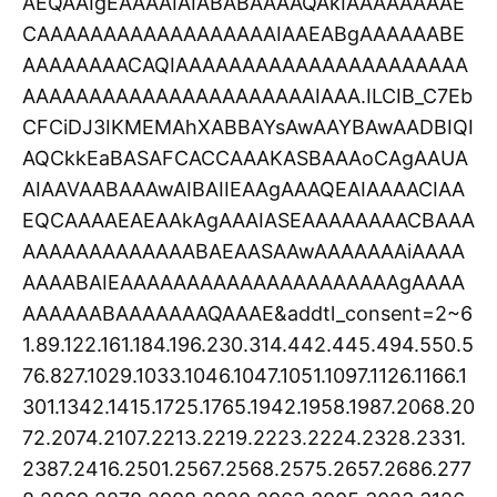
AEQAAIgEAAAAIAIABABAAAAQAkIAAAAAAAAE
CAAAAAAAAAAAAAAAAAAIAAEABgAAAAAABE
AAAAAAAACAQIAAAAAAAAAAAAAAAAAAAAAA
AAAAAAAAAAAAAAAAAAAAAAIAAA.ILCIB_C7Eb
CFCiDJ3IKMEMAhXABBAYsAwAAYBAwAADBIQI
AQCkkEaBASAFCACCAAAKASBAAAoCAgAAUA
AIAAVAABAAAwAIBAIIEAAgAAAQEAIAAAACIAA
EQCAAAAEAEAAkAgAAAIASEAAAAAAAACBAAA
AAAAAAAAAAAAABAEAASAAwAAAAAAAiAAAA
AAAABAIEAAAAAAAAAAAAAAAAAAAAAgAAAA
AAAAAABAAAAAAAQAAAE&addtl_consent=2~6
1.89.122.161.184.196.230.314.442.445.494.550.5
76.827.1029.1033.1046.1047.1051.1097.1126.1166.1
301.1342.1415.1725.1765.1942.1958.1987.2068.20
72.2074.2107.2213.2219.2223.2224.2328.2331.
2387.2416.2501.2567.2568.2575.2657.2686.277