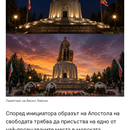
Паметник на Васил Левски
Според инициатора образът на Апостола на
свободата трябва да присъства на едно от
най-посещаваните места в морската