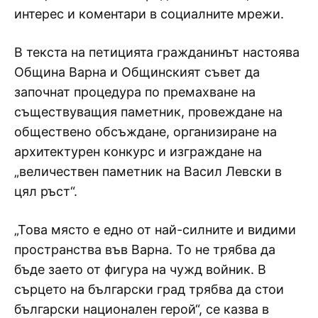
интерес и коментари в социалните мрежи.
В текста на петицията гражданинът настоява
Община Варна и Общинският съвет да
започнат процедура по премахване на
съществуващия паметник, провеждане на
обществено обсъждане, организиране на
архитектурен конкурс и изграждане на
„величествен паметник на Васил Левски в
цял ръст“.
„Това място е едно от най-силните и видими
пространства във Варна. То не трябва да
бъде заето от фигура на чужд войник. В
сърцето на български град трябва да стои
български национален герой“, се казва в