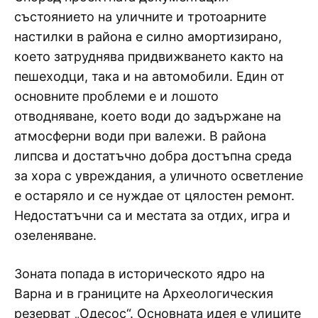
състоянието на уличните и тротоарните
настилки в района е силно амортизирано,
което затруднява придвижването както на
пешеходци, така и на автомобили. Един от
основните проблеми е и лошото
отводняване, което води до задържане на
атмосферни води при валежи. В района
липсва и достатъчно добра достъпна среда
за хора с увреждания, а уличното осветление
е остаряло и се нуждае от цялостен ремонт.
Недостатъчни са и местата за отдих, игра и
озеленяване.
Зоната попада в историческото ядро на
Варна и в границите на Археологическия
резерват „Одесос“. Основната идея е улиците