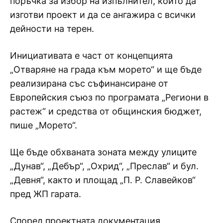
поръчка за избор на изпълнител, който да
изготви проект и да се ангажира с всички
дейности на терен.
Инициативата е част от концепцията
„Отваряне на града към морето“ и ще бъде
реализирана със съфинансиране от
Европейския съюз по програмата „Региони в
растеж“ и средства от общинския бюджет,
пише „Морето“.
Ще бъде обхваната зоната между улиците
„Дунав“, „Дебър“, „Охрид“, „Преслав“ и бул.
„Девня“, както и площад „П. Р. Славейков“
пред ЖП гарата.
Според проектната документация