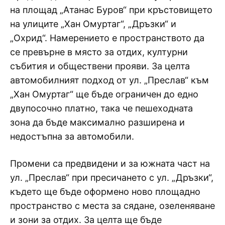
на площад „Атанас Буров“ при кръстовището
на улиците „Хан Омуртаг“, „Дръзки“ и
„Охрид“. Намерението е пространството да
се превърне в място за отдих, културни
събития и обществени прояви. За целта
автомобилният подход от ул. „Преслав“ към
„Хан Омуртаг“ ще бъде ограничен до едно
двупосочно платно, така че пешеходната
зона да бъде максимално разширена и
недостъпна за автомобили.
Промени са предвидени и за южната част на
ул. „Преслав“ при пресичането с ул. „Дръзки“,
където ще бъде оформено ново площадно
пространство с места за сядане, озеленяване
и зони за отдих. За целта ще бъде