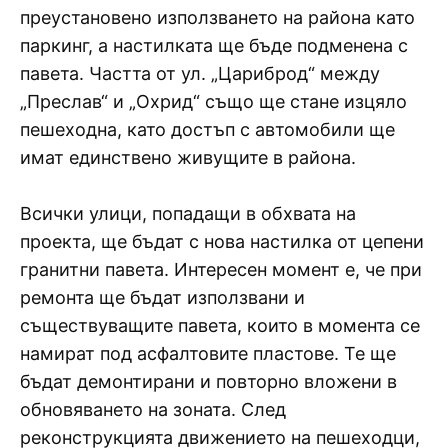
преустановено използването на района като
паркинг, а настилката ще бъде подменена с
павета. Частта от ул. „Цариброд“ между
„Преслав“ и „Охрид“ също ще стане изцяло
пешеходна, като достъп с автомобили ще
имат единствено живущите в района.
Всички улици, попадащи в обхвата на
проекта, ще бъдат с нова настилка от цепени
гранитни павета. Интересен момент е, че при
ремонта ще бъдат използвани и
съществуващите павета, които в момента се
намират под асфалтовите пластове. Те ще
бъдат демонтирани и повторно вложени в
обновяването на зоната. След
реконструкцията движението на пешеходци,