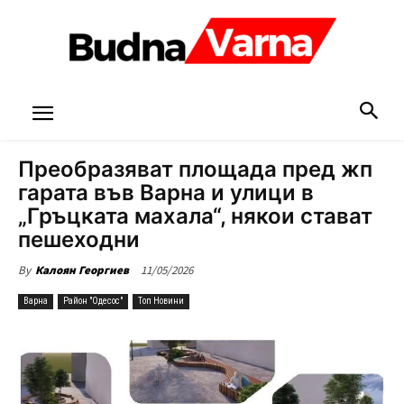
Преобразяват площада пред жп
гарата във Варна и улици в
„Гръцката махала“, някои стават
пешеходни
11/05/2026
By
Калоян Георгиев
Варна
Район "Одесос"
Топ Новини