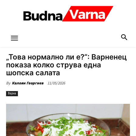
„Това нормално ли е?“: Варненец
показа колко струва една
шопска салата
11/05/2026
By
Калоян Георгиев
Варна