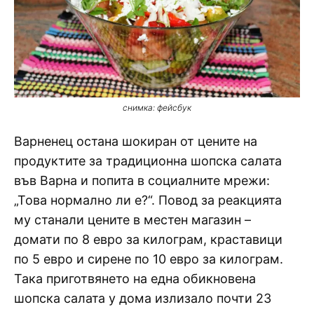
снимка: фейсбук
Варненец остана шокиран от цените на
продуктите за традиционна шопска салата
във Варна и попита в социалните мрежи:
„Това нормално ли е?“. Повод за реакцията
му станали цените в местен магазин –
домати по 8 евро за килограм, краставици
по 5 евро и сирене по 10 евро за килограм.
Така приготвянето на една обикновена
шопска салата у дома излизало почти 23