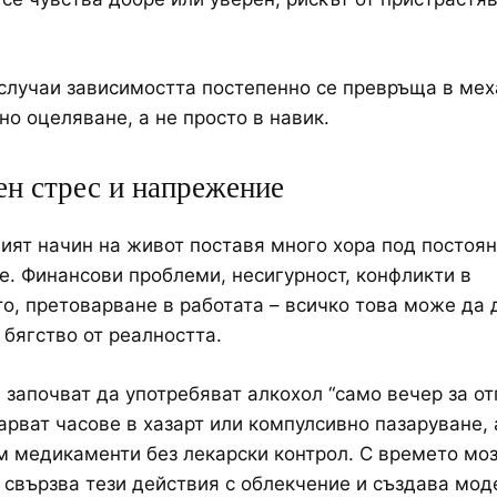
случаи зависимостта постепенно се превръща в мех
о оцеляване, а не просто в навик.
н стрес и напрежение
ят начин на живот поставя много хора под постоя
. Финансови проблеми, несигурност, конфликти в
о, претоварване в работата – всичко това може да 
 бягство от реалността.
 започват да употребяват алкохол “само вечер за от
арват часове в хазарт или компулсивно пазаруване, 
м медикаменти без лекарски контрол. С времето мо
 свързва тези действия с облекчение и създава мод