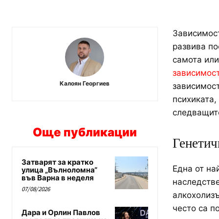
Зависимост
развива по
самота или
зависимост
Калоян Георгиев
зависимост
психиката,
следващит
Още публикации
Генетич
Затварят за кратко
Една от на
улица „Вълноломна“
във Варна в неделя
наследстве
07/08/2026
алкохолизъ
често са п
Дара и Орлин Павлов