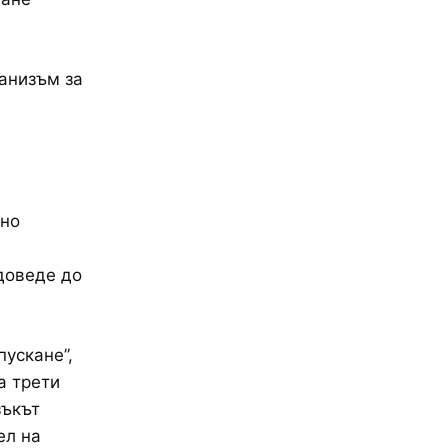
анизъм за
нно
доведе до
пускане”,
а трети
зъкът
ел на