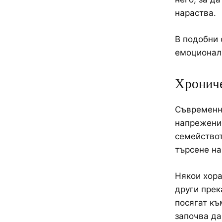
нараства.
В подобни 
емоционалн
Хрониче
Съвременни
напрежение
семействот
търсене на
Някои хора
други прек
посягат къ
започва да