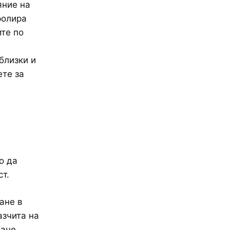
яние на
ролира
те по
близки и
те за
о да
т.
ане в
азчита на
ване