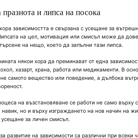
 празнота и липса на посока
хора зависимостта е свързана с усещане за вътреш
Липсата на цел, мотивация или смисъл може да дов
търсене на нещо, което да запълни тази липса.
чината някои хора да преминават от една зависимос
кохол, хазарт, храна, работа или медикаменти. В осн
 не самото вещество или поведение, а дълбока вът
ореност.
роцеса на възстановяване се работи не само върху 
 навик, но и върху изграждането на нов начин на жи
 усещане за личен смисъл.
за развитие на зависимости са различни при всеки ч