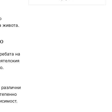
о
а живота.
то
ребата на
иятелския
о.
 различни
степенно
исимост.