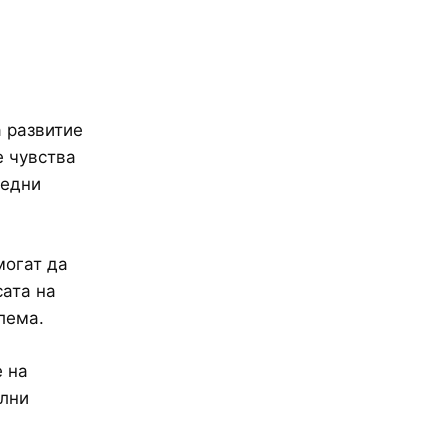
а развитие
е чувства
редни
могат да
сата на
лема.
 на
илни