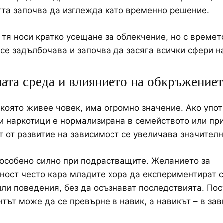
та започва да изглежда като временно решение.
 тя носи кратко усещане за облекчение, но с времет
се задълбочава и започва да засяга всички сфери н
ата среда и влиянието на обкръжение
 която живее човек, има огромно значение. Ако упот
и наркотици е нормализирана в семейството или пр
ът от развитие на зависимост се увеличава значителн
особено силно при подрастващите. Желанието за
ост често кара младите хора да експериментират с
ли поведения, без да осъзнават последствията. По
тът може да се превърне в навик, а навикът – в зав