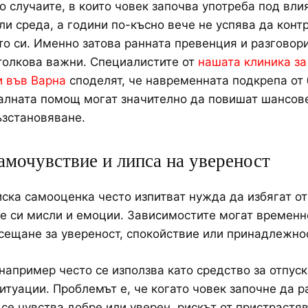
о случаите, в които човек започва употреба под вли
ли среда, а години по-късно вече не успява да конт
о си. Именно затова ранната превенция и разговори
толкова важни. Специалистите от
нашата клиника за
и във Варна
споделят, че навременната подкрепа от 
лната помощ могат значително да повишат шансове
зстановяване.
амочувствие и липса на увереност
иска самооценка често изпитват нужда да избягат от
е си мисли и емоции. Зависимостите могат временн
сещане за увереност, спокойствие или принадлежнос
например често се използва като средство за отпуск
итуации. Проблемът е, че когато човек започне да р
а се чувства добре или уверен, рискът от пристрастя