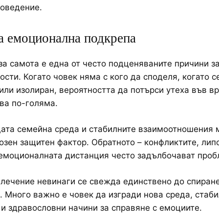
оведение.
а емоционална подкрепа
за самота е една от често подценяваните причини з
ости. Когато човек няма с кого да споделя, когато с
или изолиран, вероятността да потърси утеха във в
ва по-голяма.
ата семейна среда и стабилните взаимоотношения 
озен защитен фактор. Обратното – конфликтите, лип
емоционалната дистанция често задълбочават проб
лечение невинаги се свежда единствено до спиране
. Много важно е човек да изгради нова среда, стаб
и здравословни начини за справяне с емоциите.