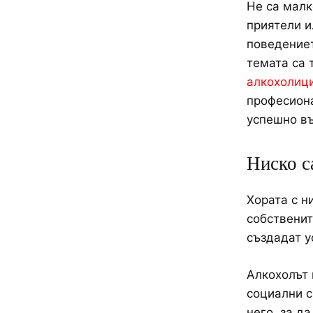
Не са малк
приятели и
поведениет
темата са 
алкохолиц
професиона
успешно въ
Ниско с
Хората с н
собственит
създадат у
Алкохолът 
социални с
него, за д