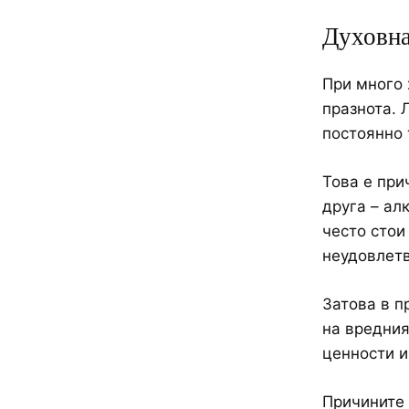
Духовна
При много 
празнота. 
постоянно 
Това е при
друга – ал
често стои
неудовлетв
Затова в п
на вредния
ценности и
Причините 