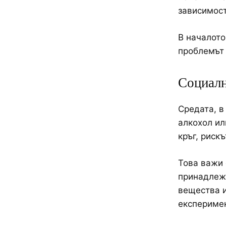
зависимост
В началото
проблемът 
Социалн
Средата, в
алкохол ил
кръг, риск
Това важи 
принадлежн
вещества и
експеримен