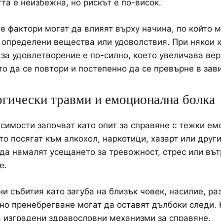
та е неизбежна, но рискът е по-висок.
е фактори могат да влияят върху начина, по който 
 определени вещества или удоволствия. При някои 
за удовлетворение е по-силно, което увеличава ве
о да се повтори и постепенно да се превърне в зав
гически травми и емоционална болка
симости започват като опит за справяне с тежки ем
то посягат към алкохол, наркотици, хазарт или друг
 да намалят усещането за тревожност, стрес или въ
е.
и събития като загуба на близък човек, насилие, ра
о пренебрегване могат да оставят дълбоки следи. 
 изградени здравословни механизми за справяне,