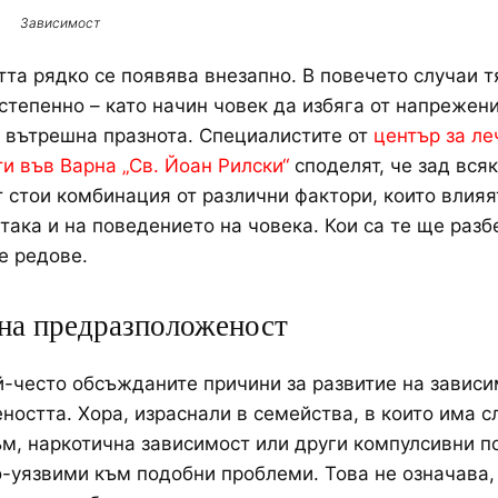
Зависимост
та рядко се появява внезапно. В повечето случаи т
степенно – като начин човек да избяга от напрежени
 вътрешна празнота. Специалистите от
център за ле
и във Варна „Св. Йоан Рилски“
споделят, че зад вся
 стои комбинация от различни фактори, които влияя
 така и на поведението на човека. Кои са те ще разб
е редове.
на предразположеност
й-често обсъжданите причини за развитие на зависи
ността. Хора, израснали в семейства, в които има с
м, наркотична зависимост или други компулсивни п
о-уязвими към подобни проблеми. Това не означава,