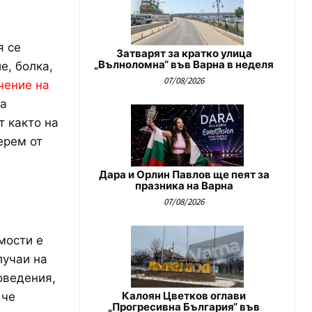
я се
Затварят за кратко улица
„Вълноломна“ във Варна в неделя
е, болка,
07/08/2026
чение на
ка
т както на
ерем от
Дара и Орлин Павлов ще пеят за
празника на Варна
07/08/2026
мости е
лучаи на
оведения,
Калоян Цветков оглави
 че
„Прогресивна България“ във