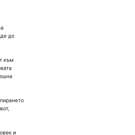
на
еде до
т към
овата
решна
спирането
вот,
овек и