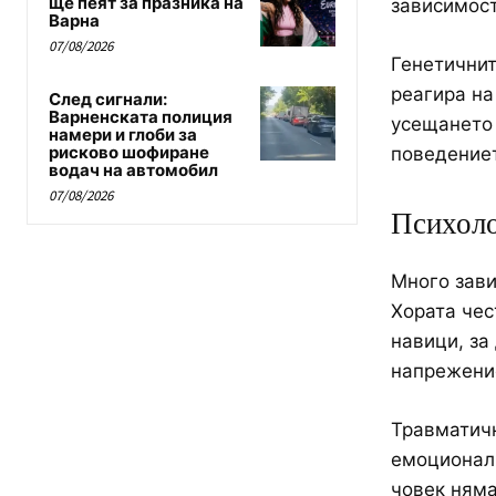
ще пеят за празника на
зависимост
Варна
07/08/2026
Генетичнит
реагира на
След сигнали:
Варненската полиция
усещането 
намери и глоби за
рисково шофиране
поведениет
водач на автомобил
07/08/2026
Психоло
Много зави
Хората чес
навици, за
напрежени
Травматичн
емоционалн
човек няма