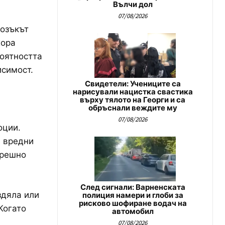
Вълчи дол
07/08/2026
мозъкът
хора
роятността
исимост.
Свидетели: Учениците са
нарисували нацистка свастика
върху тялото на Георги и са
обръснали веждите му
07/08/2026
оции.
и вредни
трешно
След сигнали: Варненската
здяла или
полиция намери и глоби за
рисково шофиране водач на
Когато
автомобил
07/08/2026