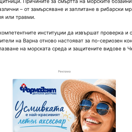
итници. Причините за смъртта на морските бозайни
азлични – от замърсяване и заплитане в рибарски м
я или травми.
компетентните институции да извършат проверка и 
ители на Варна отново настояват за по-сериозен ко
пазване на морската среда и защитените видове в Ч
Реклама