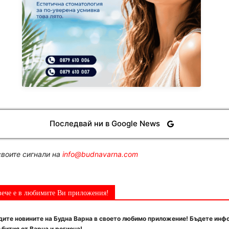
Последвай ни в Google News
воите сигнали на
info@budnavarna.com
вече е в любимите Ви приложения!
ите новините на Будна Варна в своето любимо приложение! Бъдете инф
бития от Варна и региона!