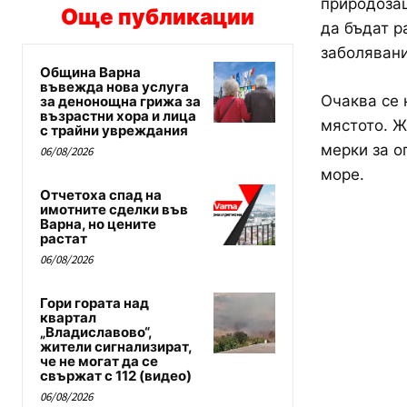
природозащ
Още публикации
да бъдат р
заболявани
Община Варна
въвежда нова услуга
Очаква се 
за денонощна грижа за
възрастни хора и лица
мястото. Ж
с трайни увреждания
мерки за о
06/08/2026
море.
Отчетоха спад на
имотните сделки във
Варна, но цените
растат
06/08/2026
Гори гората над
квартал
„Владиславово“,
жители сигнализират,
че не могат да се
свържат с 112 (видео)
06/08/2026