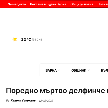
За медията
Реклама в Будна Варна
Общи условия
Полит
22 °C
Варна
ВАРНА
ОБЩИНИ
БЪЛ
Поредно мъртво делфинче и
By
Калоян Георгиев
12/05/2026