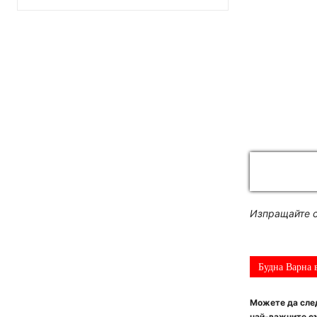
Изпращайте с
Будна Варна 
Можете да след
най-важните съ