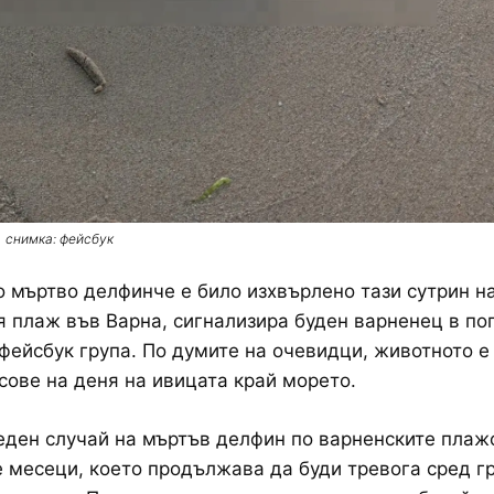
снимка: фейсбук
 мъртво делфинче е било изхвърлено тази сутрин н
 плаж във Варна, сигнализира буден варненец в по
фейсбук група. По думите на очевидци, животното е 
сове на деня на ивицата край морето.
еден случай на мъртъв делфин по варненските плаж
 месеци, което продължава да буди тревога сред г