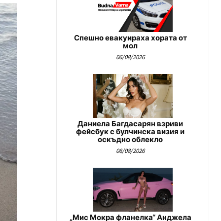
Спешно евакуираха хората от
мол
06/08/2026
Даниела Багдасарян взриви
фейсбук с булчинска визия и
оскъдно облекло
06/08/2026
„Мис Мокра фланелка“ Анджела