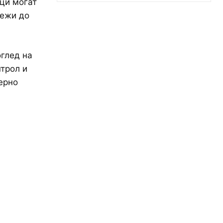
ци могат
режи до
оглед на
нтрол и
ерно