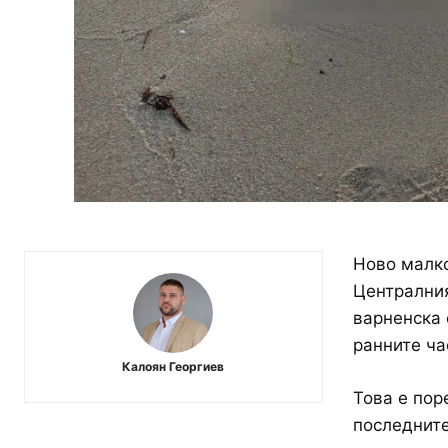
Ново малко
Централния
варненска 
ранните ча
Калоян Георгиев
Това е пор
последните