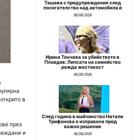
Ташева с предупреждение след
посегателство над автомобила ѝ
06/08/2026
Ирина Тенчева за убийството в
Пловдив: Липсата на семейство
ражда жестокост
06/08/2026
а
пулярна
открито в
След година в майчинство Натали
Трифонова е изправена пред
ове през
важно решение
раждани и
06/08/2026