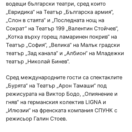
водещи български театри, сред които
„Евридика“ на Театър „Българска армия“,
„Слон в стаята“ и „Последната нощ на
Сократ“ на Театър 199 „Валентин Стойчев“,
„Котка върху горещ ламаринен покрив“ на
Театър „София“, „Велика“ на Малък градски
театър „Зад канала“ и „Албион“ на Младежки
театър „Николай Бинев“.
Сред международните гости са спектаклите
„Бурята“ на Театър „Арон Тамаши“ под
режисурата на Виктор Бодо, „Опиянение и
гняв“ на германския колектив LIGNA и
„Илюзии“ на френската компания СПУНК с
режисьор Галин Стоев.