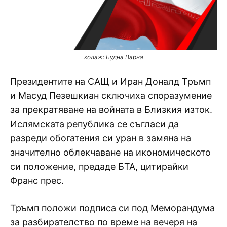
колаж: Будна Варна
Президентите на САЩ и Иран Доналд Тръмп
и Масуд Пезешкиан сключиха споразумение
за прекратяване на войната в Близкия изток.
Ислямската република се съгласи да
разреди обогатения си уран в замяна на
значително облекчаване на икономическото
си положение, предаде БТА, цитирайки
Франс прес.
Тръмп положи подписа си под Меморандума
за разбирателство по време на вечеря на