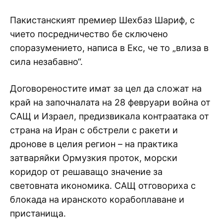
Пакистанският премиер Шехбаз Шариф, с
чието посредничество бе сключено
споразумението, написа в Екс, че то „влиза в
сила незабавно“.
Договореностите имат за цел да сложат на
край на започналата на 28 февруари война от
САЩ и Израел, предизвикала контраатака от
страна на Иран с обстрели с ракети и
дронове в целия регион – на практика
затваряйки Ормузкия проток, морски
коридор от решаващо значение за
световната икономика. САЩ отговориха с
блокада на иранското корабоплаване и
пристанища.