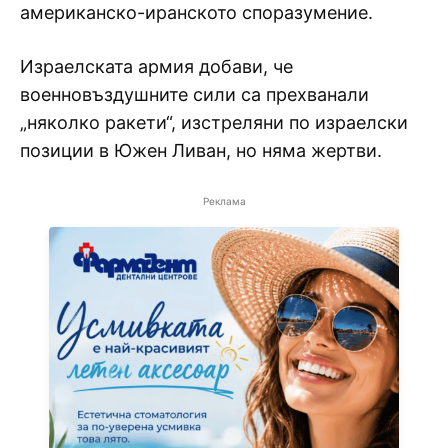
американско-иранското споразумение.
Израелската армия добави, че
военновъздушните сили са прехванали
„няколко ракети“, изстреляни по израелски
позиции в Южен Ливан, но няма жертви.
Реклама