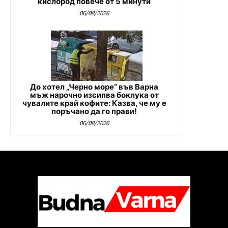
кислород повече от 5 минути
06/08/2026
До хотел „Черно море“ във Варна
мъж нарочно изсипва боклука от
чувалите край кофите: Казва, че му е
поръчано да го прави!
06/08/2026