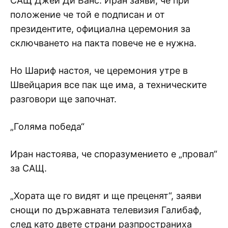
САЩ Джей Ди Ванс. Иран заяви, че при
положение че той е подписан и от
президентите, официална церемония за
сключването на пакта повече не е нужна.
Но Шариф настоя, че церемония утре в
Швейцария все пак ще има, а техническите
разговори ще започнат.
„Голяма победа“
Иран настоява, че споразумението е „провал“
за САЩ.
„Хората ще го видят и ще преценят“, заяви
снощи по държавната телевизия Галибаф,
след като двете страни разпространиха