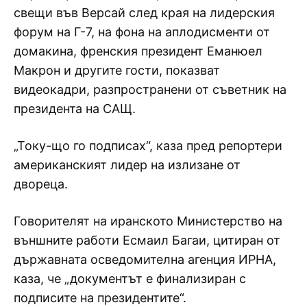
свещи във Версай след края на лидерския
форум на Г-7, на фона на аплодисменти от
домакина, френския президент Еманюел
Макрон и другите гости, показват
видеокадри, разпространени от съветник на
президента на САЩ.
„Току-що го подписах“, каза пред репортери
американският лидер на излизане от
двореца.
Говорителят на иранското Министерство на
външните работи Есмаил Багаи, цитиран от
държавната осведомителна агенция ИРНА,
каза, че „документът е финализиран с
подписите на президентите“.