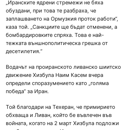
„Иранските ядрени стремежи не бяха
обуздани, при това те разбраха, че
заплашването на Ормузкия проток работи“,
каза той. „Санкциите ще бъдат отменени, а
бомбардировките спряха. Това е най-
тежката външнополитическа грешка от
десетилетия.“
Водачът на проиранското ливанско шиитско
движение Хизбула Наим Касем вчера
определи споразумението като „голяма
победа“ за Иран.
Той благодари на Техеран, че примирието
обхваща и Ливан, който бе въвлечен във
войната, когато на 2 март Хизбула подложи