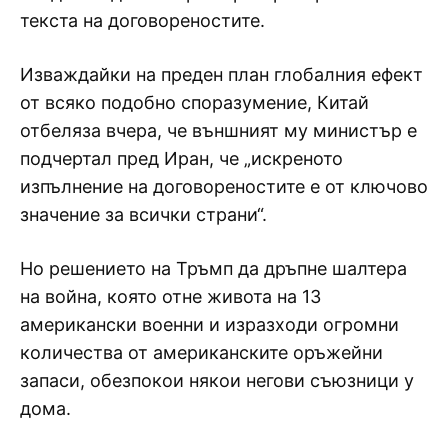
текста на договореностите.
Изваждайки на преден план глобалния ефект
от всяко подобно споразумение, Китай
отбеляза вчера, че външният му министър е
подчертал пред Иран, че „искреното
изпълнение на договореностите е от ключово
значение за всички страни“.
Но решението на Тръмп да дръпне шалтера
на война, която отне живота на 13
американски военни и изразходи огромни
количества от американските оръжейни
запаси, обезпокои някои негови съюзници у
дома.