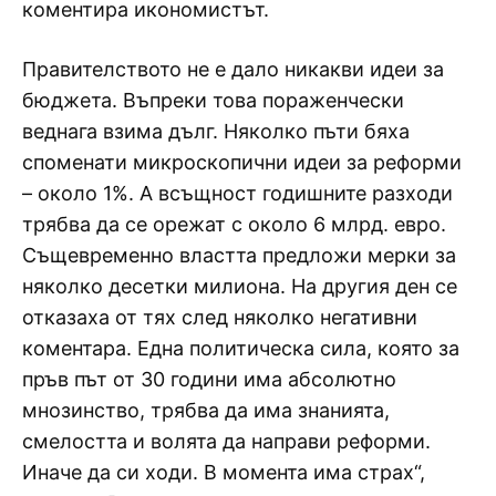
коментира икономистът.
Правителството не е дало никакви идеи за
бюджета. Въпреки това пораженчески
веднага взима дълг. Няколко пъти бяха
споменати микроскопични идеи за реформи
– около 1%. А всъщност годишните разходи
трябва да се орежат с около 6 млрд. евро.
Същевременно властта предложи мерки за
няколко десетки милиона. На другия ден се
отказаха от тях след няколко негативни
коментара. Една политическа сила, която за
пръв път от 30 години има абсолютно
мнозинство, трябва да има знанията,
смелостта и волята да направи реформи.
Иначе да си ходи. В момента има страх“,