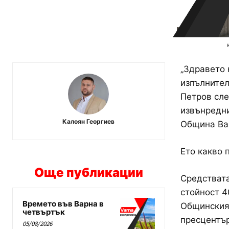
„Здравето 
изпълнител
Петров сле
извънредни
Калоян Георгиев
Община Вар
Ето какво 
Още публикации
Средствата
стойност 4
Времето във Варна в
Общинския 
четвъртък
пресцентър
05/08/2026