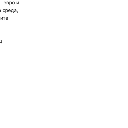
. евро и
 среда,
ните
д