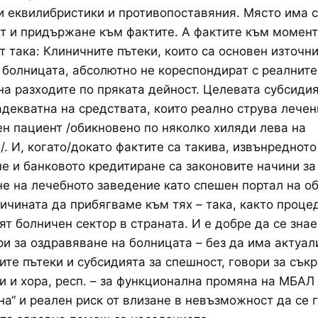
и еквилибристики и противопоставяния. Място има 
т и придържане към фактите. А фактите към момент
т така: Клиничните пътеки, които са основен източни
 болницата, абсолютно не кореспондират с реалните
на разходите по пряката дейност. Целевата субсидия
декватна на средствата, които реално струва лечен
н пациент /обикновено по няколко хиляди лева на
. И, когато/докато фактите са такива, извънреднот
е и банковото кредитиране са законовите начини за
е на лечебното заведение като спешен портал на об
ричината да прибягваме към тях – така, както проце
ят болничен сектор в страната. И е добре да се знае,
ри за оздравяване на болницата – без да има актуа
ите пътеки и субсидията за спешност, говори за съ
и и хора, респ. – за функционална промяна на МБАЛ
на“ и реален риск от влизане в невъзможност да се 