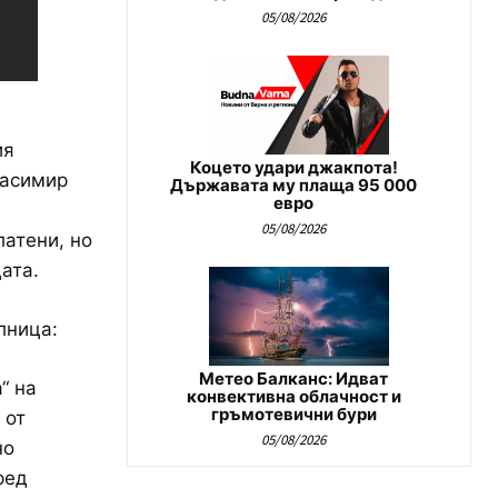
05/08/2026
ия
Коцето удари джакпота!
расимир
Държавата му плаща 95 000
евро
05/08/2026
латени, но
ата.
лница:
Метео Балканс: Идват
“ на
конвективна облачност и
гръмотевични бури
 от
05/08/2026
но
ред