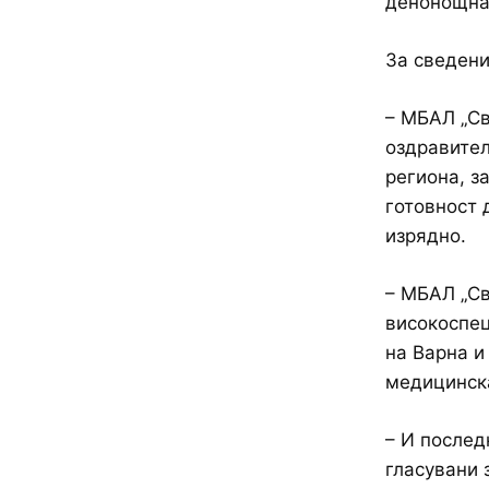
денонощна
За сведени
– МБАЛ „Св
оздравител
региона, з
готовност 
изрядно.
– МБАЛ „Св
високоспец
на Варна и
медицинска
– И послед
гласувани 