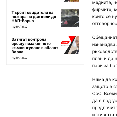
медиите, ч
фирмите, к
Търсят свидетели на
които се н
пожара на две коли до
НАП-Варна
отговорнос
05/08/2026
Обещанието
Затягат контрола
срещу незаконното
изненадващ
къмпингуване в област
ръководств
Варна
05/08/2026
план и да 
пари за бо
Няма да ко
защото е с
ОбС. Всеки
да е под у
предпочита
и животът 