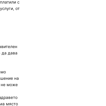
зплатили с
услуги, от
авителен
 да дава
амо
ешение на
 не може
здравето
яма място