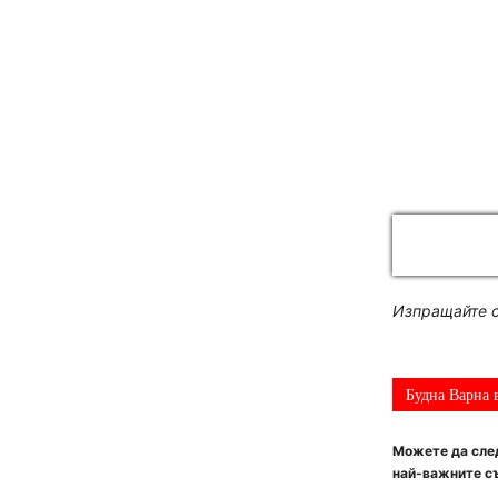
Изпращайте с
Будна Варна 
Можете да след
най-важните съ