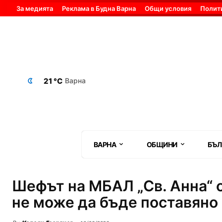
За медията
Реклама в Будна Варна
Общи условия
Полит
21 °C
Варна
ВАРНА
ОБЩИНИ
БЪЛ
Шефът на МБАЛ „Св. Анна“ 
не може да бъде поставяно