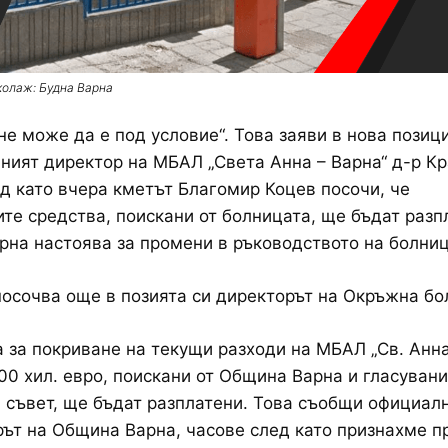
колаж: Будна Варна
не може да е под условие“. Това заяви в нова позиц
ният директор на МБАЛ „Света Анна – Варна“ д-р К
д като вчера кметът Благомир Коцев посочи, че
те средства, поискани от болницата, ще бъдат разп
на настоява за промени в ръководството на болниц
посочва още в позията си директорът на Окръжна бо
 за покриване на текущи разходи на МБАЛ „Св. Анна
00 хил. евро, поискани от Община Варна и гласувани
съвет, ще бъдат разплатени. Това съобщи официал
ът на Община Варна, часове след като признахме п