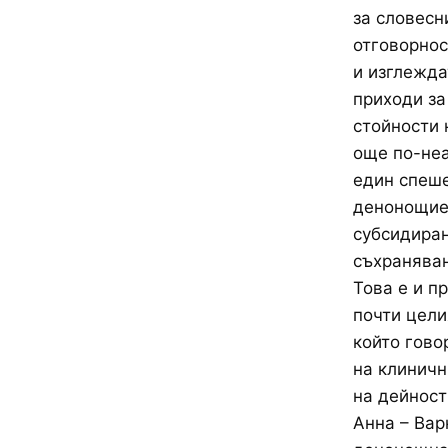
за словесн
отговорнос
и изглежда
приходи за
стойности 
още по-неа
един спеше
денонощие/
субсидиран
съхраняван
Това е и п
почти цели
който гово
на клиничн
на дейност
Анна – Вар