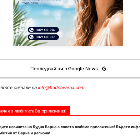
Последвай ни в Google News
воите сигнали на
info@budnavarna.com
вече е в любимите Ви приложения!
ите новините на Будна Варна в своето любимо приложение! Бъдете инф
бития от Варна и региона!