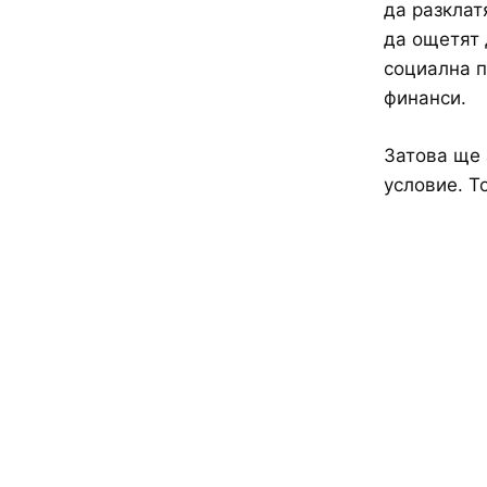
да разклат
да ощетят 
социална п
финанси.
Затова ще 
условие. Т