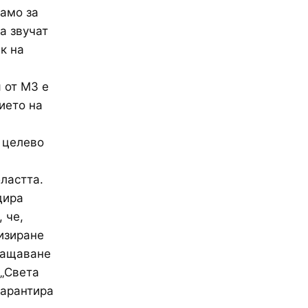
само за
а звучат
к на
 от МЗ е
ието на
о целево
ластта.
дира
 че,
лизиране
кращаване
 „Света
гарантира