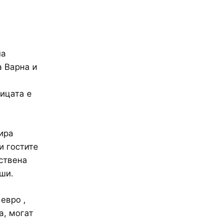
на
а Варна и
ницата е
ира
и гостите
ествена
ши.
евро ,
а, могат