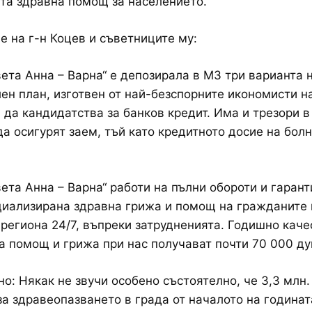
та здравна помощ за населението.
е на г-н Коцев и съветниците му:
ета Анна – Варна“ е депозирала в МЗ три варианта 
ен план, изготвен от най-безспорните икономисти н
а да кандидатства за банков кредит. Има и трезори в
да осигурят заем, тъй като кредитното досие на бол
ета Анна – Варна“ работи на пълни обороти и гарант
иализирана здравна грижа и помощ на гражданите 
 региона 24/7, въпреки затрудненията. Годишно кач
 помощ и грижа при нас получават почти 70 000 ду
но: Някак не звучи особено състоятелно, че 3,3 млн. 
за здравеопазването в града от началото на годинат