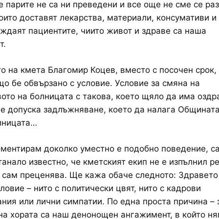
е парите не са ни преведени и все още не сме се ра
оито доставят лекарства, материали, консумативи и 
уждаят пациентите, чиито живот и здраве са наша
т.
 на кмета Благомир Коцев, вместо с посочен срок,
о бе обвързано с условие. Условие за смяна на
ото на болницата с такова, което щяло да има оздр
не допуска задлъжняване, което да налага Общината
лницата…
ментирам доколко уместно е подобно поведение, с
танало известно, че кметският екип не е изпълнил р
 сам преценява. Ще кажа обаче следното: Здравето
словие – нито с политически цвят, нито с кадрови
ния или лични симпатии. По една проста причина – 
на хората са наш денонощен ангажимент, в който н