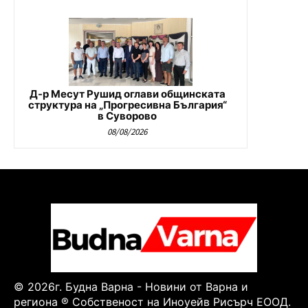
Д-р Месут Рушид оглави общинската
структура на „Прогресивна България“
в Суворово
08/08/2026
© 2026г. Будна Варна - Новини от Варна и
региона ® Собственост на Иноуейв Рисърч ЕООД.