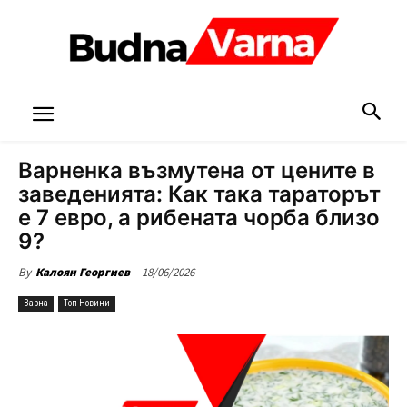
Варненка възмутена от цените в
заведенията: Как така тараторът
е 7 евро, а рибената чорба близо
9?
18/06/2026
By
Калоян Георгиев
Варна
Топ Новини