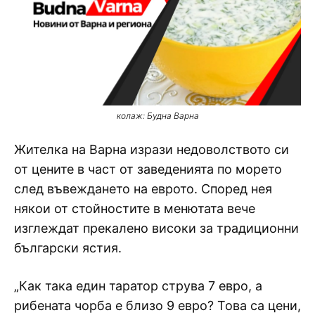
колаж: Будна Варна
Жителка на Варна изрази недоволството си
от цените в част от заведенията по морето
след въвеждането на еврото. Според нея
някои от стойностите в менютата вече
изглеждат прекалено високи за традиционни
български ястия.
„Как така един таратор струва 7 евро, а
рибената чорба е близо 9 евро? Това са цени,