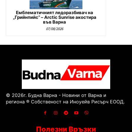
Емблематичният ледоразбивач на
„Грийнпийс“ – Arctic Sunrise акостира
във Варна
07/08/2026
© 2026г. Будна Варна - Новини от Варна и
региона ® Собственост на Иноуейв Рисърч ЕООД.
Полезни Връзки