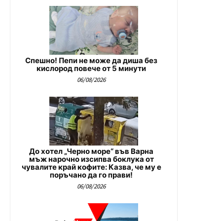
Спешно! Пепи не може да диша без
кислород повече от 5 минути
06/08/2026
До хотел „Черно море“ във Варна
мъж нарочно изсипва боклука от
чувалите край кофите: Казва, че му е
поръчано да го прави!
06/08/2026