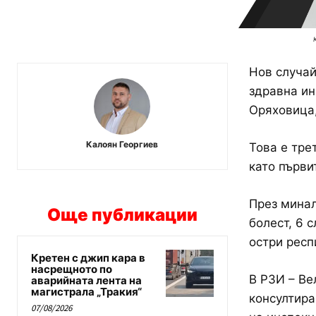
Нов случай
здравна ин
Оряховица,
Калоян Георгиев
Това е тре
като първи
През минал
Още публикации
болест, 6 
остри респ
Кретен с джип кара в
насрещното по
В РЗИ – Ве
аварийната лента на
магистрала „Тракия“
консултира
07/08/2026