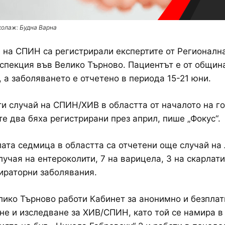
колаж: Будна Варна
 на СПИН са регистрирали експертите от Регионалн
спекция във Велико Търново. Пациентът е от общин
 а заболяването е отчетено в периода 15-21 юни.
ти случай на СПИН/ХИВ в областта от началото на г
те два бяха регистрирани през април, пише „Фокус“.
ата седмица в областта са отчетени още случай на
случая на ентероколити, 7 на варицела, 3 на скарлати
ираторни заболявания.
лико Търново работи Кабинет за анонимно и безплат
не и изследване за ХИВ/СПИН, като той се намира в