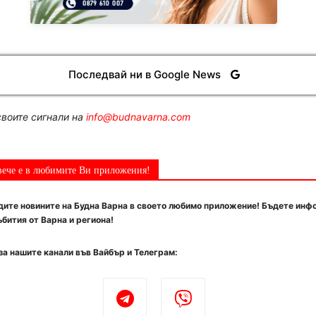
Последвай ни в Google News
воите сигнали на
info@budnavarna.com
вече е в любимите Ви приложения!
ите новините на Будна Варна в своето любимо приложение! Бъдете инф
бития от Варна и региона!
за нашите канали във Вайбър и Телеграм: