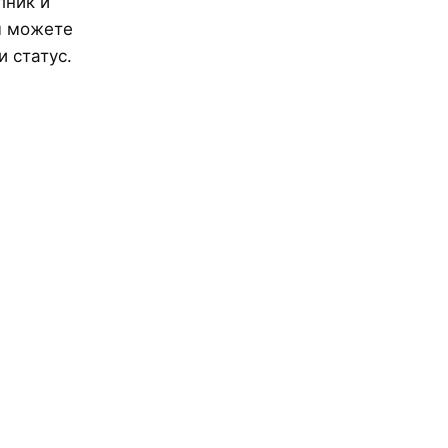
лник и
ам можете
 статус.