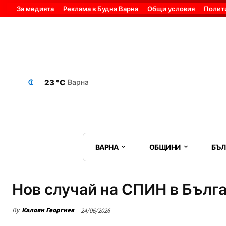
За медията
Реклама в Будна Варна
Общи условия
Полит
23 °C
Варна
ВАРНА
ОБЩИНИ
БЪЛ
Нов случай на СПИН в Бълг
By
Калоян Георгиев
24/06/2026