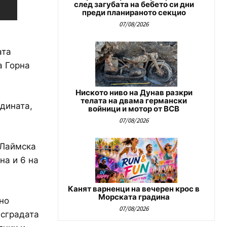
след загубата на бебето си дни
преди планираното секцио
07/08/2026
ата
а Горна
Ниското ниво на Дунав разкри
телата на двама германски
одината,
войници и мотор от ВСВ
07/08/2026
 Лаймска
на и 6 на
Канят варненци на вечерен крос в
Морската градина
но
07/08/2026
 сградата