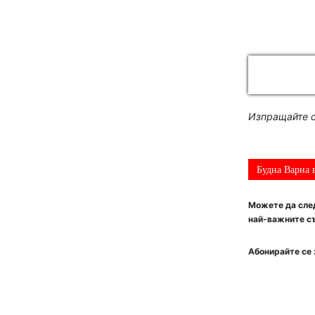
Изпращайте с
Будна Варна 
Можете да след
най-важните съ
Абонирайте се 