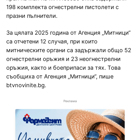
198 комплекта огнестрелни пистолети с
празни пълнители.
За цялата 2025 година от Агенция „Митници“
са отчетени 12 случая, при които
митническите органи са задържали общо 52
огнестрелни оръжия и 23 неогнестрелни
оръжия, както и боеприпаси за тях. Това
съобщиха от Агенция „Митници“, пише
btvnovinite.bg.
Реклама