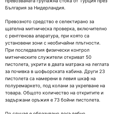
превозваната групажна стока от Турция през
България за Нидерландия.
Превозното средство е селектирано за
щателна митническа проверка, включително
с рентгенова апаратура, при която са
установени зони с необичайни плътности.
При последвалия физически контрол
митническите служители откриват 50
пистолета, укрити в двата матрака на леглата
за почивка в шофьорската кабина. Други 23
пистолета са намерени в левия шкаф на
полуремаркето, под колани за укрепване на
товара. Общото количество на откритите и
задържани оръжия е 73 бойни пистолета.
По случая е образувано досъдебно