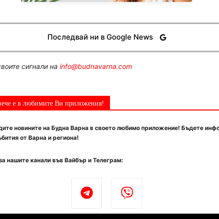
Последвай ни в Google News
воите сигнали на
info@budnavarna.com
вече е в любимите Ви приложения!
ите новините на Будна Варна в своето любимо приложение! Бъдете инф
бития от Варна и региона!
за нашите канали във Вайбър и Телеграм: