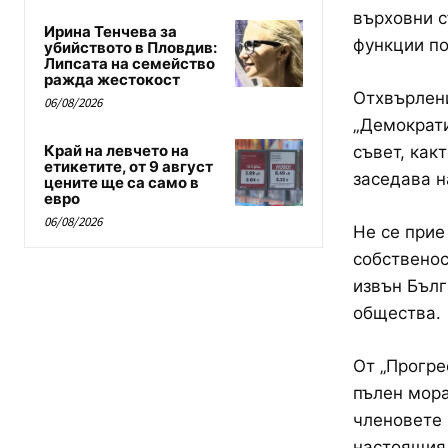
върховни с
Ирина Тенчева за
функции по
убийството в Пловдив:
Липсата на семейство
ражда жестокост
Отхвърлен
06/08/2026
„Демократи
Край на левчето на
съвет, как
етикетите, от 9 август
заседава н
цените ще са само в
евро
06/08/2026
Не се прие
собственос
извън Бълг
общества.
От „Прогре
пълен мора
членовете 
настоящия.