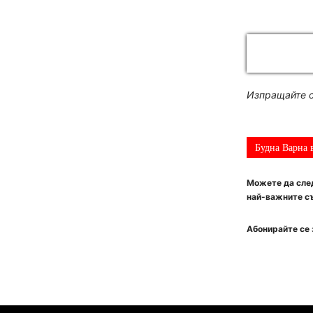
Изпращайте с
Будна Варна 
Можете да след
най-важните съ
Абонирайте се 