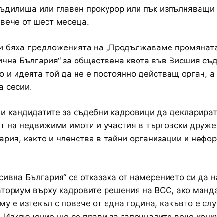
ъдилища или главен прокурор или пък изпълняващи
вече от шест месеца.
и бяха предложенията на „Продължаваме промяната
чна България“ за обществена квота във Висшия съ
то и идеята той да не е постоянно действащ орган, а
а сесии.
 и кандидатите за съдебни кадровици да декларират
т на недвижими имоти и участия в търговски друже
ария, както и членства в тайни организации и нефо
сивна България“ се отказаха от намерението си да 
ториум върху кадровите решения на ВСС, ако манда
му е изтекъл с повече от една година, какъвто е слу
 Изключение ще се прави за започналите вече конк