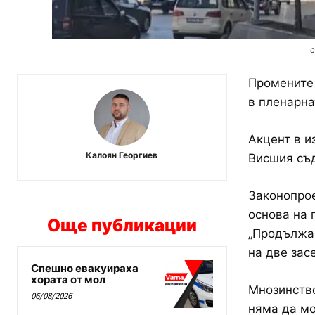
с
Промените 
в пленарна
Акцент в и
Калоян Георгиев
Висшия съд
Законопрое
основа на 
Още публикации
„Продължав
на две зас
Спешно евакуираха
хората от мол
Мнозинство
06/08/2026
няма да мо