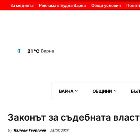
За медията
Реклама в Будна Варна
Общи условия
Полит
21 °C
Варна
ВАРНА
ОБЩИНИ
БЪЛ
Законът за съдебната власт
By
Калоян Георгиев
25/06/2026