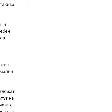
 такива
“ и
дебен
 да
ства
рмални
наложат
тът на
чаят с
урси за