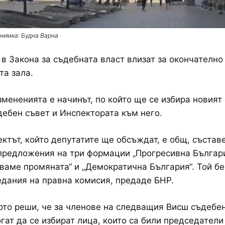
нимка: Будна Варна
в Закона за съдебната власт влизат за окончателн
та зала.
змененията е начинът, по който ще се избира новият
ебен съвет и Инспектората към него.
ктът, който депутатите ще обсъждат, е общ, състав
предложения на три формации „Прогресивна Българи
аме промяната“ и „Демократична България“. Той б
едания на правна комисия, предаде БНР.
то реши, че за членове на следващия Висш съдебе
гат да се избират лица, които са били председатели