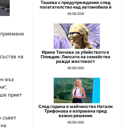
Ташева с предупреждение след
посегателство над автомобила ѝ
06/08/2026
о приемане
Ирина Тенчева за убийството в
 състав на
Пловдив: Липсата на семейство
ражда жестокост
06/08/2026
ен въз
я“,
еше приет
След година в майчинство Натали
Трифонова е изправена пред
важно решение
н съвет
06/08/2026
 на