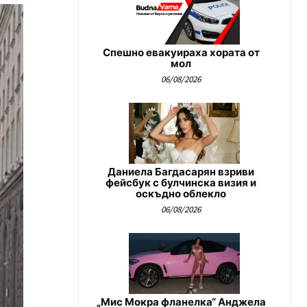
Спешно евакуираха хората от
мол
06/08/2026
Даниела Багдасарян взриви
фейсбук с булчинска визия и
оскъдно облекло
06/08/2026
„Мис Мокра фланелка“ Анджела