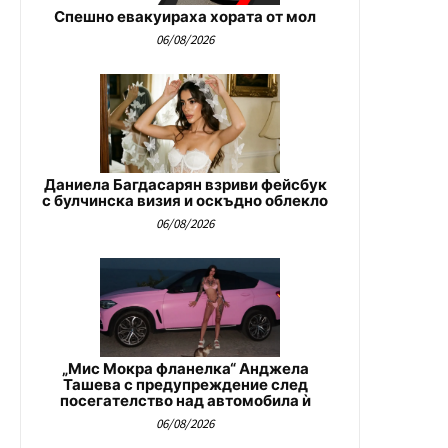
Спешно евакуираха хората от мол
06/08/2026
Даниела Багдасарян взриви фейсбук
с булчинска визия и оскъдно облекло
06/08/2026
„Мис Мокра фланелка“ Анджела
Ташева с предупреждение след
посегателство над автомобила ѝ
06/08/2026