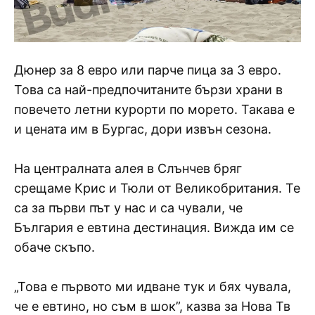
Дюнер за 8 евро или парче пица за 3 евро.
Това са най-предпочитаните бързи храни в
повечето летни курорти по морето. Такава е
и цената им в Бургас, дори извън сезона.
На централната алея в Слънчев бряг
срещаме Крис и Тюли от Великобритания. Те
са за първи път у нас и са чували, че
България е евтина дестинация. Вижда им се
обаче скъпо.
„Това е първото ми идване тук и бях чувала,
че е евтино, но съм в шок”, казва за Нова Тв