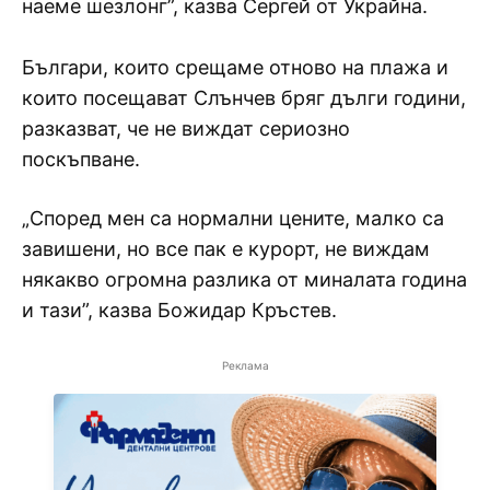
наеме шезлонг”, казва Сергей от Украйна.
Българи, които срещаме отново на плажа и
които посещават Слънчев бряг дълги години,
разказват, че не виждат сериозно
поскъпване.
„Според мен са нормални цените, малко са
завишени, но все пак е курорт, не виждам
някакво огромна разлика от миналата година
и тази”, казва Божидар Кръстев.
Реклама