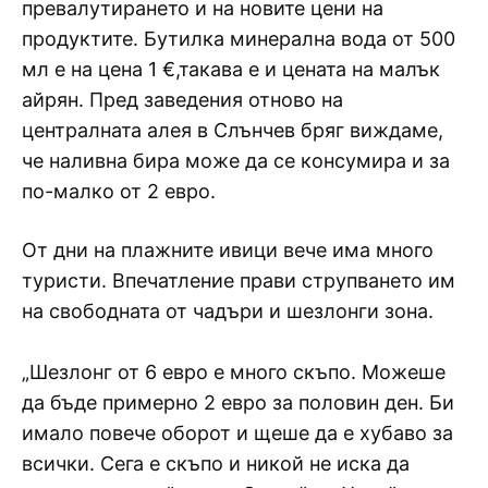
превалутирането и на новите цени на
продуктите. Бутилка минерална вода от 500
мл е на цена 1 €,такава е и цената на малък
айрян. Пред заведения отново на
централната алея в Слънчев бряг виждаме,
че наливна бира може да се консумира и за
по-малко от 2 евро.
От дни на плажните ивици вече има много
туристи. Впечатление прави струпването им
на свободната от чадъри и шезлонги зона.
„Шезлонг от 6 евро е много скъпо. Можеше
да бъде примерно 2 евро за половин ден. Би
имало повече оборот и щеше да е хубаво за
всички. Сега е скъпо и никой не иска да