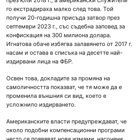
през юли 2018 г., а американски служители
го екстрадираха малко след това. Той
получи 20-годишна присъда затвор през
септември 2023 г., със съдебна заповед за
конфискация на 300 милиона долара.
Игнатова обаче избягва залавянето от 2017 г.
насам и остава в списъка на десетте най-
издирвани лица на ФБР.
Освен това, докладите за промяна на
самоличността показват, че тя може да е
променила външния си вид, което е
усложнило издирването.
Американските власти предупреждават, че
около подобни компенсационни програми
често се появяват нови измами, насочени