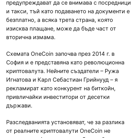
предупреждават да се внимава с посредници
и такси, тъй като подаването на документи е
безплатно, а всяка трета страна, която
изисква плащане, може да бъде част от
вторична измама.
Схемата OneCoin започва през 2014 г. в
София и е представяна като революционна
криптовалута. Нейните създатели – Ружа
Игнатова и Карл Себастиан Грийнууд – я
рекламират като конкурент на биткойн,
привличайки инвеститори от десетки
държави.
Разследванията установяват, че за разлика
от реалните криптовалути OneCoin не