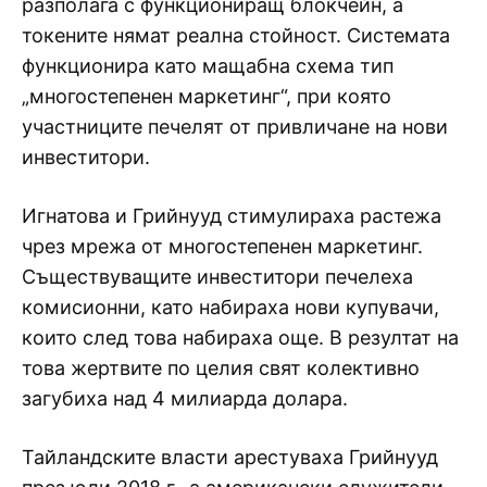
разполага с функциониращ блокчейн, а
токените нямат реална стойност. Системата
функционира като мащабна схема тип
„многостепенен маркетинг“, при която
участниците печелят от привличане на нови
инвеститори.
Игнатова и Грийнууд стимулираха растежа
чрез мрежа от многостепенен маркетинг.
Съществуващите инвеститори печелеха
комисионни, като набираха нови купувачи,
които след това набираха още. В резултат на
това жертвите по целия свят колективно
загубиха над 4 милиарда долара.
Тайландските власти арестуваха Грийнууд