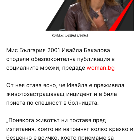
колаж: Будна Варна
Мис България 2001 Ивайла Бакалова
сподели обезпокоителна публикация в
социалните мрежи, предаде
woman.bg
От нея става ясно, че Ивайла е преживяла
животозастрашаващ инцидент и е била
приета по спешност в болницата.
„Понякога животът ни поставя пред
изпитания, които ни напомнят колко крехко и
безценно е всичко, което приемаме за