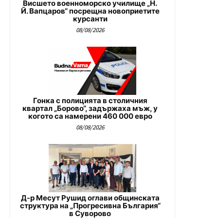
Висшето военноморско училище „Н.
Й. Вапцаров“ посрещна новоприетите
курсанти
08/08/2026
Гонка с полицията в столичния
квартал „Борово“, задържаха мъж, у
когото са намерени 460 000 евро
08/08/2026
Д-р Месут Рушид оглави общинската
структура на „Прогресивна България“
в Суворово