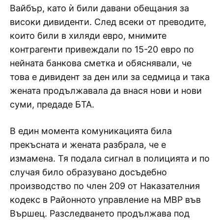
Вайбър, като ѝ били давани обещания за
високи дивиденти. След всеки от преводите,
които били в хиляди евро, мнимите
контрагенти привеждали по 15-20 евро по
нейната банкова сметка и обяснявали, че
това е дивидент за ден или за седмица и така
жената продължавала да внася нови и нови
суми, предаде БТА.
В един момента комуникацията била
прекъсната и жената разбрала, че е
измамена. Тя подала сигнал в полицията и по
случая било образувано досъдебно
производство по член 209 от Наказателния
кодекс в Районното управление на МВР във
Вършец. Разследването продължава под