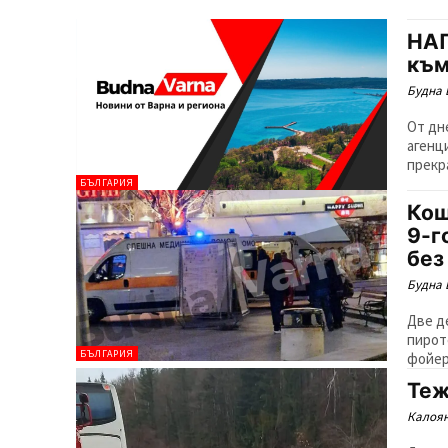
НАП
към
Будна 
От дн
агенц
прекра
БЪЛГАРИЯ
Кош
9-г
без
Будна 
Две д
пирот
БЪЛГАРИЯ
фойер
Теж
Калоян