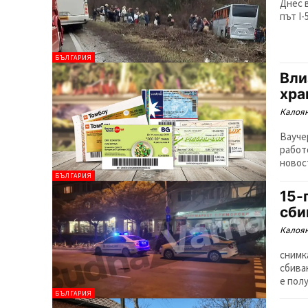
Днес в
път I-
БЪЛГАРИЯ
Вли
хра
Калоян
Вауче
работ
новос
БЪЛГАРИЯ
15-
сби
Калоян
снимк
сбива
е полу
БЪЛГАРИЯ