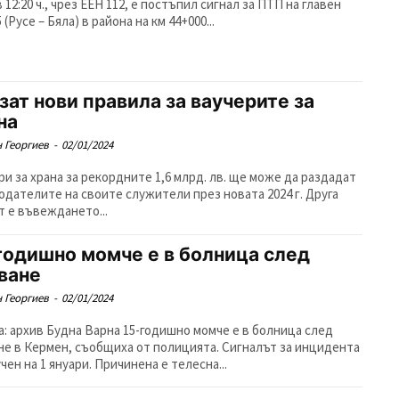
 12:20 ч., чрез ЕЕН 112, е постъпил сигнал за ПТП на главен
5 (Русе – Бяла) в района на км 44+000...
зат нови правила за ваучерите за
на
 Георгиев
-
02/01/2024
ри за храна за рекордните 1,6 млрд. лв. ще може да раздадат
одателите на своите служители през новата 2024 г. Друга
т е въвеждането...
годишно момче е в болница след
ване
 Георгиев
-
02/01/2024
а: архив Будна Варна 15-годишно момче е в болница след
не в Кермен, съобщиха от полицията. Сигналът за инцидента
чен на 1 януари. Причинена е телесна...