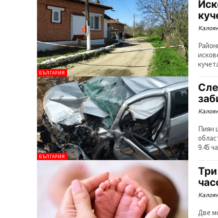
Иск
куч
Калоян
Район
исков
кучет
БЪЛГАРИЯ
Сле
заб
Калоян
Пиян 
облас
9.45 ч
БЪЛГАРИЯ
Три
час
Калоян
Две м