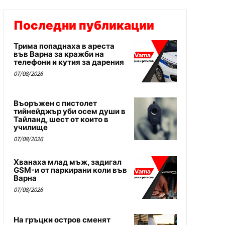
Последни публикации
Трима попаднаха в ареста
във Варна за кражби на
телефони и кутия за дарения
07/08/2026
Въоръжен с пистолет
тийнейджър уби осем души в
Тайланд, шест от които в
училище
07/08/2026
Хванаха млад мъж, задигал
GSM-и от паркирани коли във
Варна
07/08/2026
На гръцки остров сменят