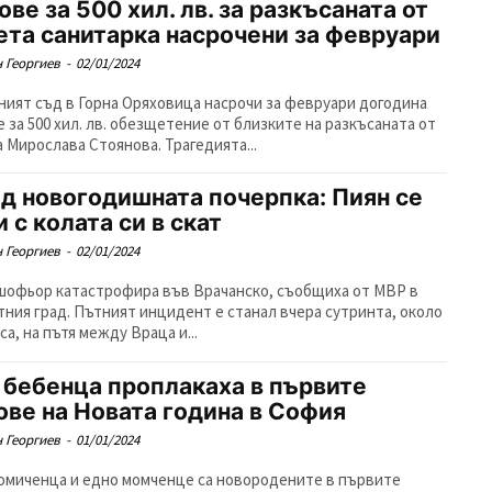
ове за 500 хил. лв. за разкъсаната от
ета санитарка насрочени за февруари
 Георгиев
-
02/01/2024
ният съд в Горна Оряховица насрочи за февруари догодина
е за 500 хил. лв. обезщетение от близките на разкъсаната от
а Мирослава Стоянова. Трагедията...
д новогодишната почерпка: Пиян се
и с колата си в скат
 Георгиев
-
02/01/2024
шофьор катастрофира във Врачанско, съобщиха от МВР в
тния град. Пътният инцидент е станал вчера сутринта, около
аса, на пътя между Враца и...
 бебенца проплакаха в първите
ове на Новата година в София
 Георгиев
-
01/01/2024
омиченца и едно момченце са новородените в първите