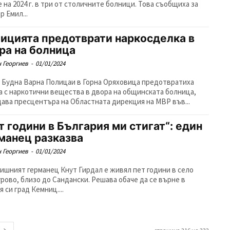
е на 2024 г. в три от столичните болници. Това съобщиха за
р Емил...
ицията предотврати наркосделка в
ра на болница
 Георгиев
-
01/01/2024
: Будна Варна Полицаи в Горна Оряховица предотвратиха
а с наркотични вещества в двора на общинската болница,
ава пресцентъра на Областната дирекция на МВР във...
т години в България ми стигат“: един
манец разказва
 Георгиев
-
01/01/2024
дишният германец Кнут Гирдал е живял пет години в село
рово, близо до Сандански. Решава обаче да се върне в
 си град Кемниц....