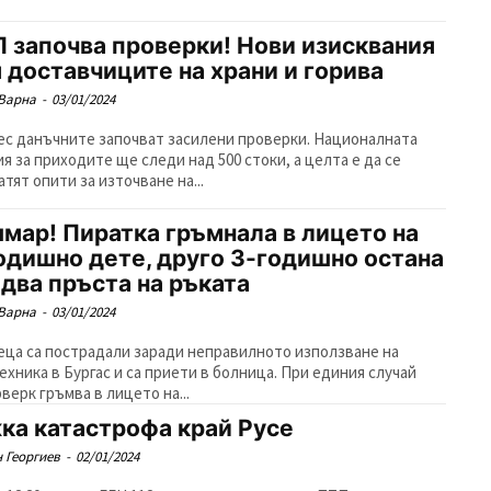
 започва проверки! Нови изисквания
 доставчиците на храни и горива
Варна
-
03/01/2024
ес данъчните започват засилени проверки. Националната
ия за приходите ще следи над 500 стоки, а целта е да се
тят опити за източване на...
мар! Пиратка гръмнала в лицето на
одишно дете, друго 3-годишно остана
 два пръста на ръката
Варна
-
03/01/2024
еца са пострадали заради неправилното използване на
ехника в Бургас и са приети в болница. При единия случай
верк гръмва в лицето на...
ка катастрофа край Русе
 Георгиев
-
02/01/2024