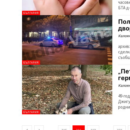
часов
БТА д-
БЪЛГАРИЯ
Пол
дво
Калоян
архив
сделк
съобщ
БЪЛГАРИЯ
„Пе
гер
Калоян
49-го
Джигу
родния
БЪЛГАРИЯ
...
...