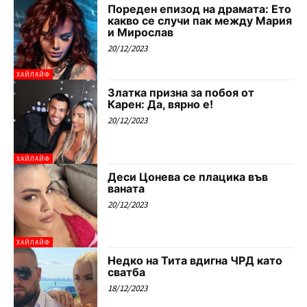
Пореден епизод на драмата: Ето
какво се случи пак между Мария
и Мирослав
20/12/2023
ХАЙЛАЙФ
Златка призна за побоя от
Карен: Да, вярно е!
20/12/2023
ХАЙЛАЙФ
Деси Цонева се плацика във
ваната
20/12/2023
ХАЙЛАЙФ
Недко на Тита вдигна ЧРД като
сватба
18/12/2023