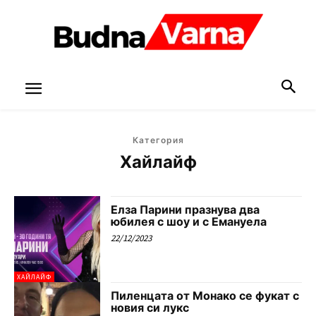
Категория
Хайлайф
Елза Парини празнува два
юбилея с шоу и с Емануела
22/12/2023
ХАЙЛАЙФ
Пиленцата от Монако се фукат с
новия си лукс